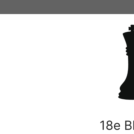
Ga
naar
de
inhoud
18e B