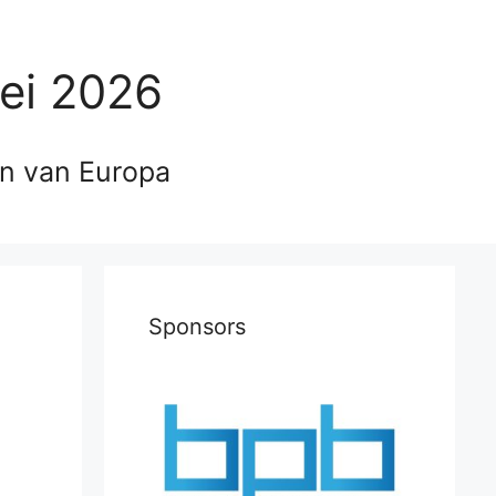
ei 2026
en van Europa
Sponsors