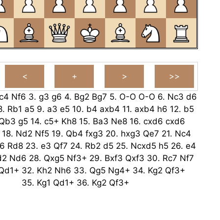
c4
Nf6
3.
g3
g6
4.
Bg2
Bg7
5.
O-O
O-O
6.
Nc3
d6
8.
Rb1
a5
9.
a3
e5
10.
b4
axb4
11.
axb4
h6
12.
b5
Qb3
g5
14.
c5+
Kh8
15.
Ba3
Ne8
16.
cxd6
cxd6
18.
Nd2
Nf5
19.
Qb4
fxg3
20.
hxg3
Qe7
21.
Nc4
6
Rd8
23.
e3
Qf7
24.
Rb2
d5
25.
Ncxd5
h5
26.
e4
d2
Nd6
28.
Qxg5
Nf3+
29.
Bxf3
Qxf3
30.
Rc7
Nf7
Qd1+
32.
Kh2
Nh6
33.
Qg5
Ng4+
34.
Kg2
Qf3+
35.
Kg1
Qd1+
36.
Kg2
Qf3+