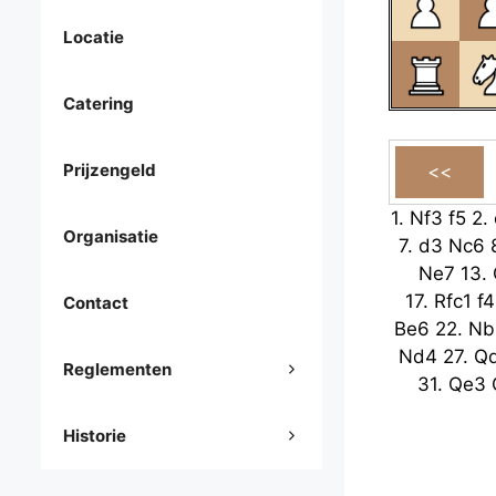
Locatie
Catering
Prijzengeld
1.
Nf3
f5
2.
Organisatie
7.
d3
Nc6
Ne7
13.
17.
Rfc1
f4
Contact
Be6
22.
Nb
Nd4
27.
Q
Reglementen
31.
Qe3
Historie