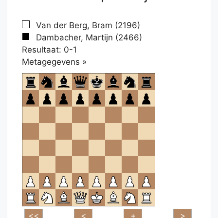
Van der Berg, Bram (2196)
Dambacher, Martijn (2466)
Resultaat: 0-1
Klikken
Metagegevens »
om
te
openen.