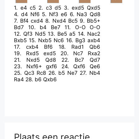
1.
e4
c5
2.
c3
d5
3.
exd5
Qxd5
4.
d4
Nf6
5.
Nf3
e6
6.
Na3
Qd8
7.
Bf4
cxd4
8.
Nxd4
Bc5
9.
Bb5+
Bd7
10.
b4
Be7
11.
O-O
O-O
12.
Qf3
Nd5
13.
Be5
a5
14.
Nac2
Bxb5
15.
Nxb5
Nc6
16.
Bg3
axb4
17.
cxb4
Bf6
18.
Rad1
Qb6
19.
Rxd5
exd5
20.
Nc7
Rxa2
21.
Nxd5
Qd8
22.
Bc7
Qd7
23.
Nxf6+
gxf6
24.
Qxf6
Qe6
25.
Qc3
Rc8
26.
b5
Ne7
27.
Nb4
Ra4
28.
b6
Qxb6
Plaats een reactie