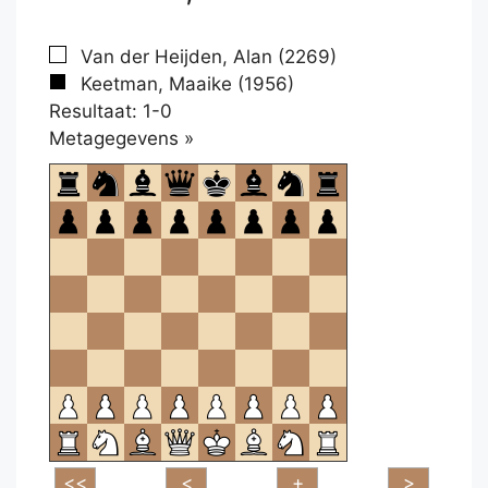
Van der Heijden, Alan (2269)
Keetman, Maaike (1956)
Resultaat: 1-0
Klikken
Metagegevens »
om
te
openen.