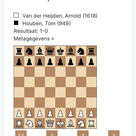
Van der Heijden, Arnold (1618)
Houben, Tom (949)
Resultaat: 1-0
Klikken
Metagegevens »
om
te
openen.