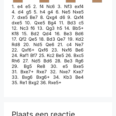
1.
e4
e5
2.
f4
Nc6
3.
Nf3
exf4
4.
d4
g5
5.
h4
g4
6.
Ne5
Nxe5
7.
dxe5
Be7
8.
Qxg4
d6
9.
Qxf4
dxe5
10.
Qxe5
Bg4
11.
Bd3
c5
12.
Nc3
f6
13.
Qg3
h5
14.
Bb5+
Kf8
15.
Bd2
Qd4
16.
Be3
Bd6
17.
Qf2
Qe5
18.
Bd3
Qe7
19.
Kd2
Rd8
20.
Nd5
Qe6
21.
c4
Ne7
22.
Qxf6+
Qxf6
23.
Nxf6
Be6
24.
Raf1
Bf7
25.
Kc2
Be5
26.
Bxc5
Rh6
27.
Nd5
Bd6
28.
Be3
Rg6
29.
Bg5
Re8
30.
e5
Bxe5
31.
Bxe7+
Rxe7
32.
Nxe7
Kxe7
33.
Bxg6
Bxg6+
34.
Kb3
Be4
35.
Re1
Bxg2
36.
Rxe5+
Plaats een reactie