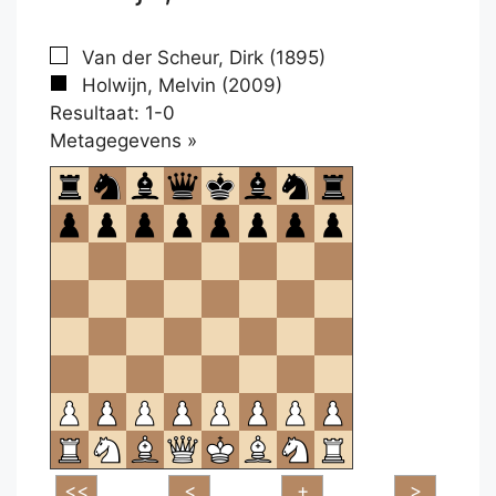
Van der Scheur, Dirk (1895)
Holwijn, Melvin (2009)
Resultaat: 1-0
Klikken
Metagegevens »
om
te
openen.