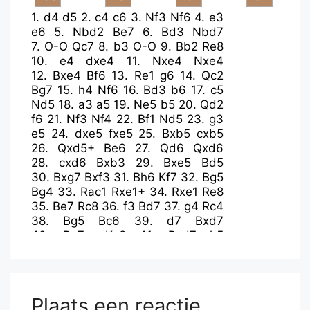
1.
d4
d5
2.
c4
c6
3.
Nf3
Nf6
4.
e3
e6
5.
Nbd2
Be7
6.
Bd3
Nbd7
7.
O-O
Qc7
8.
b3
O-O
9.
Bb2
Re8
10.
e4
dxe4
11.
Nxe4
Nxe4
12.
Bxe4
Bf6
13.
Re1
g6
14.
Qc2
Bg7
15.
h4
Nf6
16.
Bd3
b6
17.
c5
Nd5
18.
a3
a5
19.
Ne5
b5
20.
Qd2
f6
21.
Nf3
Nf4
22.
Bf1
Nd5
23.
g3
e5
24.
dxe5
fxe5
25.
Bxb5
cxb5
26.
Qxd5+
Be6
27.
Qd6
Qxd6
28.
cxd6
Bxb3
29.
Bxe5
Bd5
30.
Bxg7
Bxf3
31.
Bh6
Kf7
32.
Bg5
Bg4
33.
Rac1
Rxe1+
34.
Rxe1
Re8
35.
Be7
Rc8
36.
f3
Bd7
37.
g4
Rc4
38.
Bg5
Bc6
39.
d7
Bxd7
40.
Re7+
Kg8
41.
Rxd7
h5
42.
gxh5
gxh5
43.
Rd3
b4
44.
axb4
Rxb4
45.
Ra3
a4
46.
f4
Kf7
47.
f5
Rb5
48.
f6
Ra5
49.
Kf2
Ke6
50.
Ke3
Kd6
51.
Ke4
Ra7
Plaats een reactie
52.
Kd4
Kc6
53.
Kc4