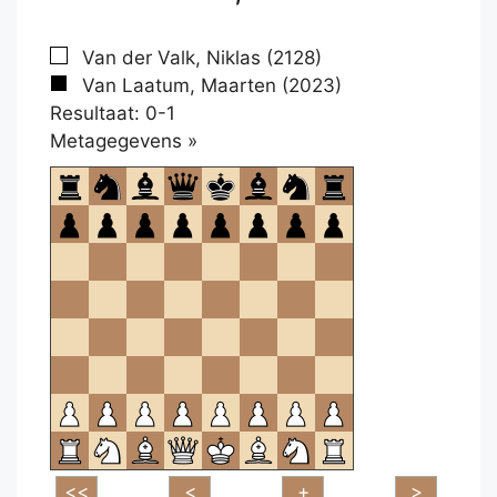
Van der Valk, Niklas (2128)
Van Laatum, Maarten (2023)
Resultaat: 0-1
Klikken
Metagegevens »
om
te
openen.