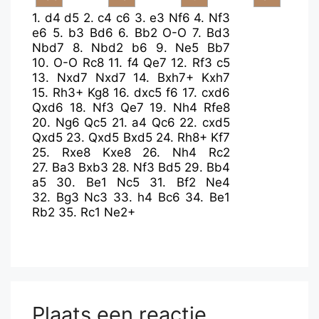
1.
d4
d5
2.
c4
c6
3.
e3
Nf6
4.
Nf3
e6
5.
b3
Bd6
6.
Bb2
O-O
7.
Bd3
Nbd7
8.
Nbd2
b6
9.
Ne5
Bb7
10.
O-O
Rc8
11.
f4
Qe7
12.
Rf3
c5
13.
Nxd7
Nxd7
14.
Bxh7+
Kxh7
15.
Rh3+
Kg8
16.
dxc5
f6
17.
cxd6
Qxd6
18.
Nf3
Qe7
19.
Nh4
Rfe8
20.
Ng6
Qc5
21.
a4
Qc6
22.
cxd5
Qxd5
23.
Qxd5
Bxd5
24.
Rh8+
Kf7
25.
Rxe8
Kxe8
26.
Nh4
Rc2
27.
Ba3
Bxb3
28.
Nf3
Bd5
29.
Bb4
a5
30.
Be1
Nc5
31.
Bf2
Ne4
32.
Bg3
Nc3
33.
h4
Bc6
34.
Be1
Rb2
35.
Rc1
Ne2+
Plaats een reactie