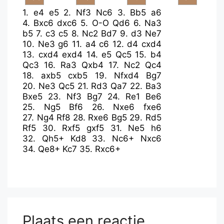
1.
e4
e5
2.
Nf3
Nc6
3.
Bb5
a6
4.
Bxc6
dxc6
5.
O-O
Qd6
6.
Na3
b5
7.
c3
c5
8.
Nc2
Bd7
9.
d3
Ne7
10.
Ne3
g6
11.
a4
c6
12.
d4
cxd4
13.
cxd4
exd4
14.
e5
Qc5
15.
b4
Qc3
16.
Ra3
Qxb4
17.
Nc2
Qc4
18.
axb5
cxb5
19.
Nfxd4
Bg7
20.
Ne3
Qc5
21.
Rd3
Qa7
22.
Ba3
Bxe5
23.
Nf3
Bg7
24.
Re1
Be6
25.
Ng5
Bf6
26.
Nxe6
fxe6
27.
Ng4
Rf8
28.
Rxe6
Bg5
29.
Rd5
Rf5
30.
Rxf5
gxf5
31.
Ne5
h6
32.
Qh5+
Kd8
33.
Nc6+
Nxc6
34.
Qe8+
Kc7
35.
Rxc6+
Plaats een reactie