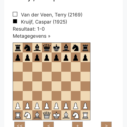
Van der Veen, Terry (2169)
Kruijf, Caspar (1925)
Resultaat: 1-0
Klikken
Metagegevens »
om
te
openen.