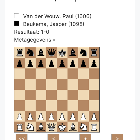
Van der Wouw, Paul (1606)
Beukema, Jasper (1098)
Resultaat: 1-0
Klikken
Metagegevens »
om
te
openen.