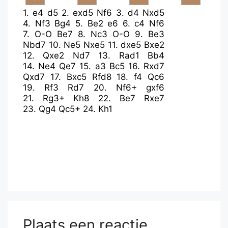
1.
e4
d5
2.
exd5
Nf6
3.
d4
Nxd5
4.
Nf3
Bg4
5.
Be2
e6
6.
c4
Nf6
7.
O-O
Be7
8.
Nc3
O-O
9.
Be3
Nbd7
10.
Ne5
Nxe5
11.
dxe5
Bxe2
12.
Qxe2
Nd7
13.
Rad1
Bb4
14.
Ne4
Qe7
15.
a3
Bc5
16.
Rxd7
Qxd7
17.
Bxc5
Rfd8
18.
f4
Qc6
19.
Rf3
Rd7
20.
Nf6+
gxf6
21.
Rg3+
Kh8
22.
Be7
Rxe7
23.
Qg4
Qc5+
24.
Kh1
Plaats een reactie