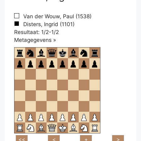
Van der Wouw, Paul (1538)
Disters, Ingrid (1101)
Resultaat: 1/2-1/2
Klikken
Metagegevens »
om
te
openen.