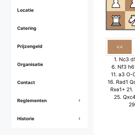
Locatie
Catering
Prijzengeld
1.
Nc3
d
Organisatie
6.
Nf3
h6
11.
a3
O-
16.
Rad1
Q
Contact
Rxe1+
21.
25.
Qxc
Reglementen
29
Historie