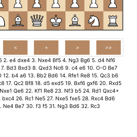
5
2.
e4
dxe4
3.
Nxe4
Bf5
4.
Ng3
Bg6
5.
d4
Nf6
7.
Bd3
Bxd3
8.
Qxd3
Nc6
9.
c4
e6
10.
O-O
Be7
O
12.
b4
a6
13.
Bb2
Bd6
14.
Rfe1
Re8
15.
Qc3
b6
c8
17.
Qc2
Bf8
18.
d5
exd5
19.
Bxf6
gxf6
20.
Rxd5
Nxe1
Qe6
22.
Kf1
Re8
23.
Nf3
b5
24.
Rd1
Qxc4+
4
bxc4
26.
Rc1
Ne5
27.
Nxe5
fxe5
28.
Rxc4
Bd6
.
Ne4
Be7
30.
f3
f5
31.
Ng3
Bd6
32.
Rc3