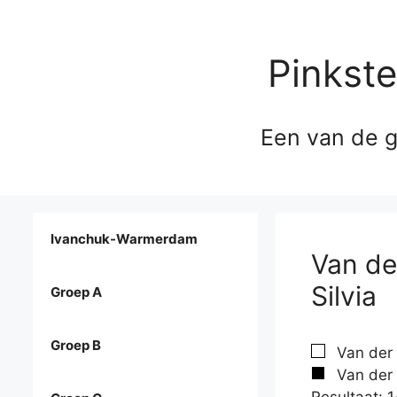
Pinkst
Een van de g
Ivanchuk-Warmerdam
Van de
Silvia
Groep A
Groep B
Van der 
Van der W