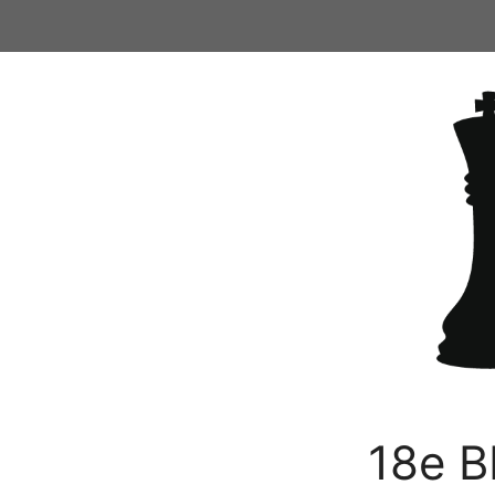
Ga
naar
de
inhoud
18e B