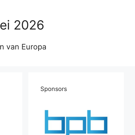
ei 2026
en van Europa
Sponsors