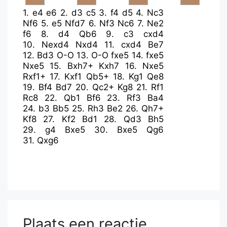
1.
e4
e6
2.
d3
c5
3.
f4
d5
4.
Nc3
Nf6
5.
e5
Nfd7
6.
Nf3
Nc6
7.
Ne2
f6
8.
d4
Qb6
9.
c3
cxd4
10.
Nexd4
Nxd4
11.
cxd4
Be7
12.
Bd3
O-O
13.
O-O
fxe5
14.
fxe5
Nxe5
15.
Bxh7+
Kxh7
16.
Nxe5
Rxf1+
17.
Kxf1
Qb5+
18.
Kg1
Qe8
19.
Bf4
Bd7
20.
Qc2+
Kg8
21.
Rf1
Rc8
22.
Qb1
Bf6
23.
Rf3
Ba4
24.
b3
Bb5
25.
Rh3
Be2
26.
Qh7+
Kf8
27.
Kf2
Bd1
28.
Qd3
Bh5
29.
g4
Bxe5
30.
Bxe5
Qg6
31.
Qxg6
Plaats een reactie