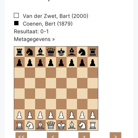
Van der Zwet, Bart (2000)
Coenen, Bert (1879)
Resultaat: 0-1
Klikken
Metagegevens »
om
te
openen.