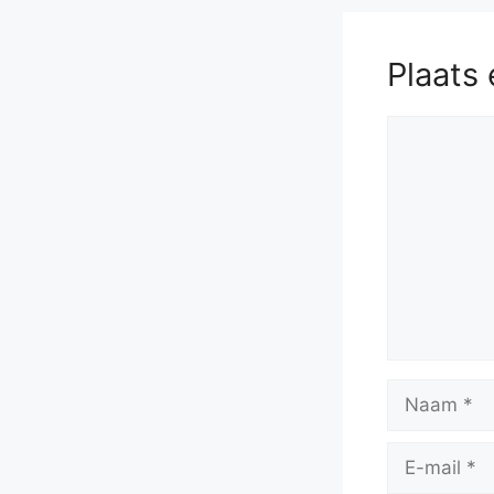
Plaats 
Reactie
Naam
E-
mail