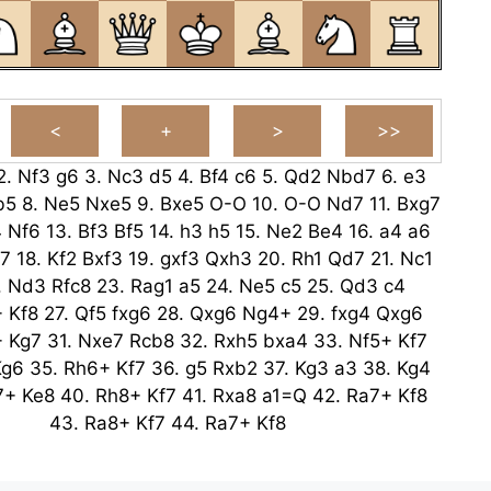
2.
Nf3
g6
3.
Nc3
d5
4.
Bf4
c6
5.
Qd2
Nbd7
6.
e3
b5
8.
Ne5
Nxe5
9.
Bxe5
O-O
10.
O-O
Nd7
11.
Bxg7
4
Nf6
13.
Bf3
Bf5
14.
h3
h5
15.
Ne2
Be4
16.
a4
a6
7
18.
Kf2
Bxf3
19.
gxf3
Qxh3
20.
Rh1
Qd7
21.
Nc1
.
Nd3
Rfc8
23.
Rag1
a5
24.
Ne5
c5
25.
Qd3
c4
+
Kf8
27.
Qf5
fxg6
28.
Qxg6
Ng4+
29.
fxg4
Qxg6
+
Kg7
31.
Nxe7
Rcb8
32.
Rxh5
bxa4
33.
Nf5+
Kf7
Kg6
35.
Rh6+
Kf7
36.
g5
Rxb2
37.
Kg3
a3
38.
Kg4
7+
Ke8
40.
Rh8+
Kf7
41.
Rxa8
a1=Q
42.
Ra7+
Kf8
43.
Ra8+
Kf7
44.
Ra7+
Kf8