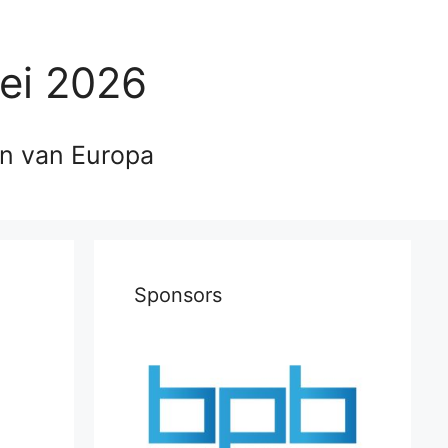
ei 2026
en van Europa
Sponsors