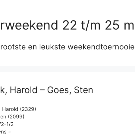
erweekend 22 t/m 25 m
rootste en leukste weekendtoernooi
jk, Harold – Goes, Sten
, Harold (2329)
en (2099)
/2-1/2
Klikken
ns »