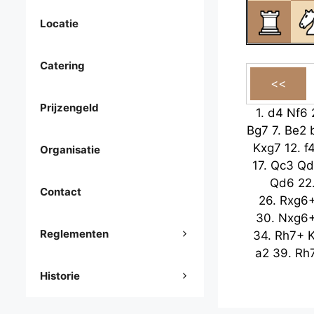
Locatie
Catering
Prijzengeld
1.
d4
Nf6
Bg7
7.
Be2
Kxg7
12.
f
Organisatie
17.
Qc3
Qd
Qd6
22
Contact
26.
Rxg6
30.
Nxg6
Reglementen
34.
Rh7+
a2
39.
Rh
Historie