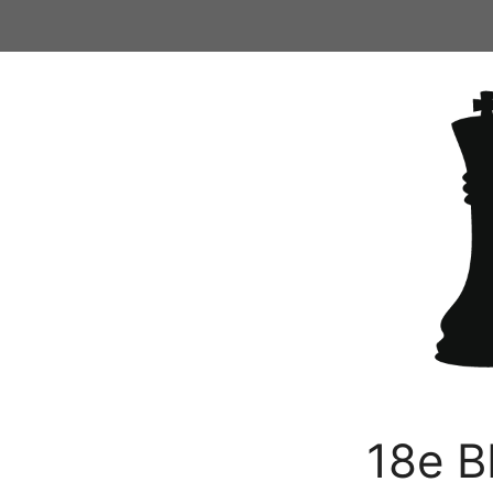
Ga
naar
de
inhoud
18e B