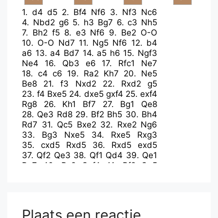
1.
d4
d5
2.
Bf4
Nf6
3.
Nf3
Nc6
4.
Nbd2
g6
5.
h3
Bg7
6.
c3
Nh5
7.
Bh2
f5
8.
e3
Nf6
9.
Be2
O-O
10.
O-O
Nd7
11.
Ng5
Nf6
12.
b4
a6
13.
a4
Bd7
14.
a5
h6
15.
Ngf3
Ne4
16.
Qb3
e6
17.
Rfc1
Ne7
18.
c4
c6
19.
Ra2
Kh7
20.
Ne5
Be8
21.
f3
Nxd2
22.
Rxd2
g5
23.
f4
Bxe5
24.
dxe5
gxf4
25.
exf4
Rg8
26.
Kh1
Bf7
27.
Bg1
Qe8
28.
Qe3
Rd8
29.
Bf2
Bh5
30.
Bh4
Rd7
31.
Qc5
Bxe2
32.
Rxe2
Ng6
33.
Bg3
Nxe5
34.
Rxe5
Rxg3
35.
cxd5
Rxd5
36.
Rxd5
exd5
37.
Qf2
Qe3
38.
Qf1
Qd4
39.
Qe1
Rg7
40.
Rc2
Qxf4
41.
Rf2
Qg5
42.
Qe5
Rf7
43.
Qe8
Plaats een reactie