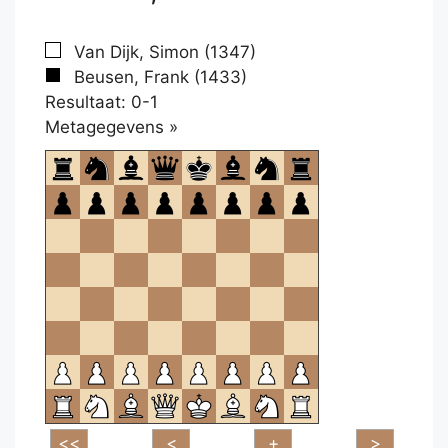
Van Dijk, Simon (1347)
Beusen, Frank (1433)
Resultaat: 0-1
Klikken
Metagegevens »
om
te
openen.