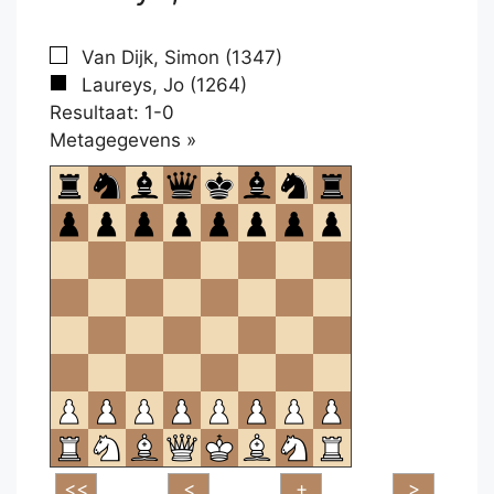
Van Dijk, Simon (1347)
Laureys, Jo (1264)
Resultaat: 1-0
Klikken
Metagegevens »
om
te
openen.