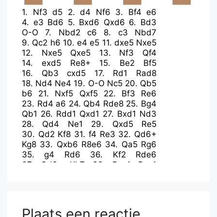
1.
Nf3
d5
2.
d4
Nf6
3.
Bf4
e6
4.
e3
Bd6
5.
Bxd6
Qxd6
6.
Bd3
O-O
7.
Nbd2
c6
8.
c3
Nbd7
9.
Qc2
h6
10.
e4
e5
11.
dxe5
Nxe5
12.
Nxe5
Qxe5
13.
Nf3
Qf4
14.
exd5
Re8+
15.
Be2
Bf5
16.
Qb3
cxd5
17.
Rd1
Rad8
18.
Nd4
Ne4
19.
O-O
Nc5
20.
Qb5
b6
21.
Nxf5
Qxf5
22.
Bf3
Re6
23.
Rd4
a6
24.
Qb4
Rde8
25.
Bg4
Qb1
26.
Rdd1
Qxd1
27.
Bxd1
Nd3
28.
Qd4
Ne1
29.
Qxd5
Re5
30.
Qd2
Kf8
31.
f4
Re3
32.
Qd6+
Kg8
33.
Qxb6
R8e6
34.
Qa5
Rg6
35.
g4
Rd6
36.
Kf2
Rde6
37.
Qd8+
Kh7
38.
Rxe1
Rxe1
39.
Qd3+
Kg8
40.
Bc2
g6
41.
f5
gxf5
42.
gxf5
R6e2+
43.
Qxe2
Rxe2+
44.
Kxe2
Kg7
45.
Kd3
f6
46.
Kd4
Kf7
47.
Kc5
Plaats een reactie