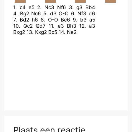
1.
c4
e5
2.
Nc3
Nf6
3.
g3
Bb4
4.
Bg2
Nc6
5.
d3
O-O
6.
Nf3
d6
7.
Bd2
h6
8.
O-O
Be6
9.
b3
a5
10.
Qc2
Qd7
11.
e3
Bh3
12.
a3
Bxg2
13.
Kxg2
Bc5
14.
Ne2
Plaats een reactie