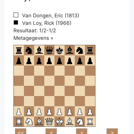
Van Dongen, Eric (1813)
Van Loy, Rick (1966)
Resultaat: 1/2-1/2
Klikken
Metagegevens »
om
te
openen.