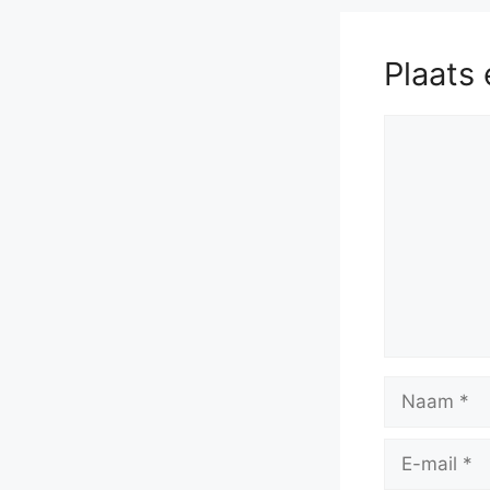
Plaats 
Reactie
Naam
E-
mail