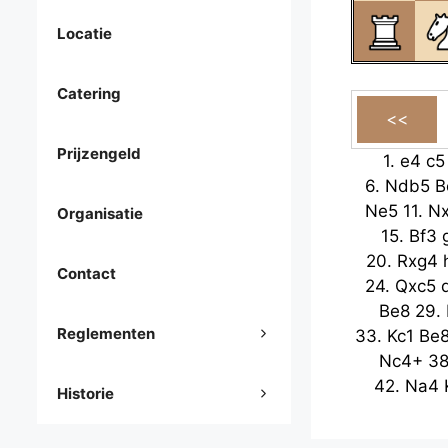
Locatie
Catering
Prijzengeld
1.
e4
c5
6.
Ndb5
B
Ne5
11.
N
Organisatie
15.
Bf3
20.
Rxg4
Contact
24.
Qxc5
Be8
29.
Reglementen
33.
Kc1
Be
Nc4+
3
42.
Na4
Historie
Bxe4
47.