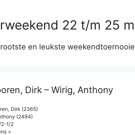
erweekend 22 t/m 25 m
rootste en leukste weekendtoernooi
oren, Dirk – Wirig, Anthony
en, Dirk (2365)
nthony (2494)
/2-1/2
Klikken
ns »