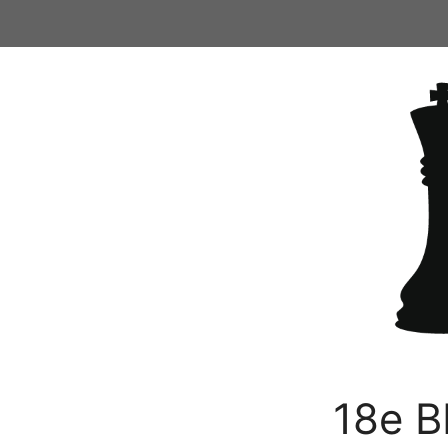
Ga
naar
de
inhoud
18e B