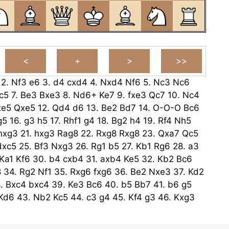
2.
Nf3
e6
3.
d4
cxd4
4.
Nxd4
Nf6
5.
Nc3
Nc6
c5
7.
Be3
Bxe3
8.
Nd6+
Ke7
9.
fxe3
Qc7
10.
Nc4
xe5
Qxe5
12.
Qd4
d6
13.
Be2
Bd7
14.
O-O-O
Bc6
g5
16.
g3
h5
17.
Rhf1
g4
18.
Bg2
h4
19.
Rf4
Nh5
hxg3
21.
hxg3
Rag8
22.
Rxg8
Rxg8
23.
Qxa7
Qc5
dxc5
25.
Bf3
Nxg3
26.
Rg1
b5
27.
Kb1
Rg6
28.
a3
Ka1
Kf6
30.
b4
cxb4
31.
axb4
Ke5
32.
Kb2
Bc6
8
34.
Rg2
Nf1
35.
Rxg6
fxg6
36.
Be2
Nxe3
37.
Kd2
8.
Bxc4
bxc4
39.
Ke3
Bc6
40.
b5
Bb7
41.
b6
g5
Kd6
43.
Nb2
Kc5
44.
c3
g4
45.
Kf4
g3
46.
Kxg3
Kf4
Bd5
48.
Ke5
Kxb6
49.
Nd1
Kb5
50.
Ne3
Kc5
51.
Ng4
Bf3