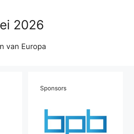
ei 2026
en van Europa
Sponsors