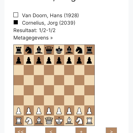
Van Doorn, Hans (1928)
Cornelius, Jorg (2039)
Resultaat: 1/2-1/2
Klikken
Metagegevens »
om
te
openen.