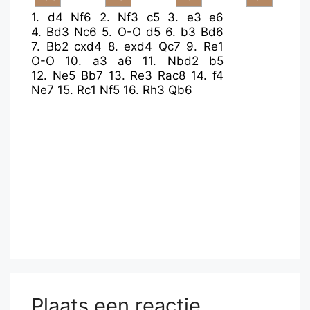
1.
d4
Nf6
2.
Nf3
c5
3.
e3
e6
4.
Bd3
Nc6
5.
O-O
d5
6.
b3
Bd6
7.
Bb2
cxd4
8.
exd4
Qc7
9.
Re1
O-O
10.
a3
a6
11.
Nbd2
b5
12.
Ne5
Bb7
13.
Re3
Rac8
14.
f4
Ne7
15.
Rc1
Nf5
16.
Rh3
Qb6
Plaats een reactie