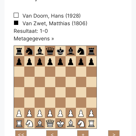
Van Doorn, Hans (1928)
Van Zwet, Matthias (1806)
Resultaat: 1-0
Klikken
Metagegevens »
om
te
openen.