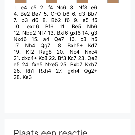
1.
e4
c5
2.
f4
Nc6
3.
Nf3
e6
4.
Be2
Be7
5.
O-O
b6
6.
d3
Bb7
7.
b3
d6
8.
Bb2
f6
9.
e5
f5
10.
exd6
Bf6
11.
Be5
Nh6
12.
Nbd2
Nf7
13.
Bxf6
gxf6
14.
g3
Nxd6
15.
a4
Qe7
16.
c3
h5
17.
Nh4
Qg7
18.
Bxh5+
Kd7
19.
Kf2
Rag8
20.
Nc4
Nxc4
21.
dxc4+
Kc8
22.
Bf3
Kc7
23.
Qe2
e5
24.
fxe5
Nxe5
25.
Bxb7
Kxb7
26.
Rh1
Rxh4
27.
gxh4
Qg2+
28.
Ke3
Plaats een reactie