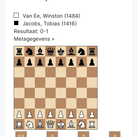
Van Ee, Winston (1484)
Jacobs, Tobias (1416)
Resultaat: 0-1
Klikken
Metagegevens »
om
te
openen.