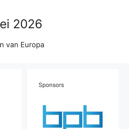
ei 2026
en van Europa
Sponsors