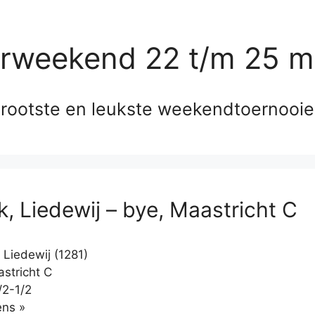
erweekend 22 t/m 25 m
rootste en leukste weekendtoernooi
k, Liedewij – bye, Maastricht C
 Liedewij (1281)
stricht C
/2-1/2
Klikken
ns »