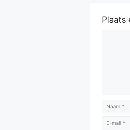
Plaats 
Reactie
Naam
E-
mail