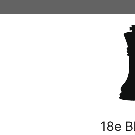
Ga
naar
de
inhoud
18e B