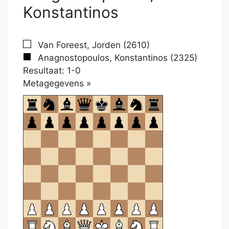
Konstantinos
Van Foreest, Jorden (2610)
Anagnostopoulos, Konstantinos (2325)
Resultaat: 1-0
Klikken
Metagegevens »
om
te
openen.