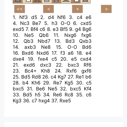
1.
Nf3
d5
2.
d4
Nf6
3.
c4
e6
4.
Nc3
Be7
5.
h3
O-O
6.
cxd5
exd5
7.
Bf4
c6
8.
e3
Bf5
9.
g4
Bg6
10.
Ne5
Qb6
11.
Nxg6
fxg6
12.
Qb3
Nbd7
13.
Bd3
Qxb3
14.
axb3
Ne8
15.
O-O
Bd6
16.
Bxd6
Nxd6
17.
f3
a6
18.
e4
dxe4
19.
fxe4
c5
20.
e5
cxd4
21.
exd6
dxc3
22.
bxc3
Rf6
23.
Bc4+
Kh8
24.
Rxf6
gxf6
25.
Bd5
Rd8
26.
c4
Kg7
27.
Re1
b6
28.
b4
Kh6
29.
Re7
Kg5
30.
c5
bxc5
31.
Be6
Ne5
32.
bxc5
Kf4
33.
Bd5
h5
34.
Re6
Rc8
35.
c6
Kg3
36.
c7
hxg4
37.
Rxe5