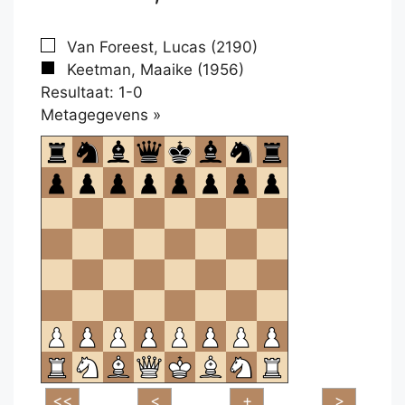
Van Foreest, Lucas (2190)
Keetman, Maaike (1956)
Resultaat: 1-0
Klikken
Metagegevens »
om
te
openen.