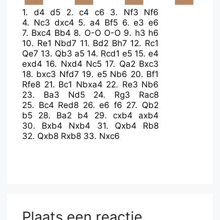
1.
d4
d5
2.
c4
c6
3.
Nf3
Nf6
4.
Nc3
dxc4
5.
a4
Bf5
6.
e3
e6
7.
Bxc4
Bb4
8.
O-O
O-O
9.
h3
h6
10.
Re1
Nbd7
11.
Bd2
Bh7
12.
Rc1
Qe7
13.
Qb3
a5
14.
Rcd1
e5
15.
e4
exd4
16.
Nxd4
Nc5
17.
Qa2
Bxc3
18.
bxc3
Nfd7
19.
e5
Nb6
20.
Bf1
Rfe8
21.
Bc1
Nbxa4
22.
Re3
Nb6
23.
Ba3
Nd5
24.
Rg3
Rac8
25.
Bc4
Red8
26.
e6
f6
27.
Qb2
b5
28.
Ba2
b4
29.
cxb4
axb4
30.
Bxb4
Nxb4
31.
Qxb4
Rb8
32.
Qxb8
Rxb8
33.
Nxc6
Plaats een reactie