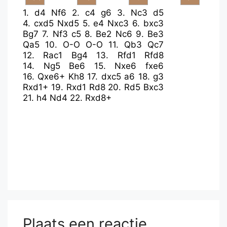
1.
d4
Nf6
2.
c4
g6
3.
Nc3
d5
4.
cxd5
Nxd5
5.
e4
Nxc3
6.
bxc3
Bg7
7.
Nf3
c5
8.
Be2
Nc6
9.
Be3
Qa5
10.
O-O
O-O
11.
Qb3
Qc7
12.
Rac1
Bg4
13.
Rfd1
Rfd8
14.
Ng5
Be6
15.
Nxe6
fxe6
16.
Qxe6+
Kh8
17.
dxc5
a6
18.
g3
Rxd1+
19.
Rxd1
Rd8
20.
Rd5
Bxc3
21.
h4
Nd4
22.
Rxd8+
Plaats een reactie