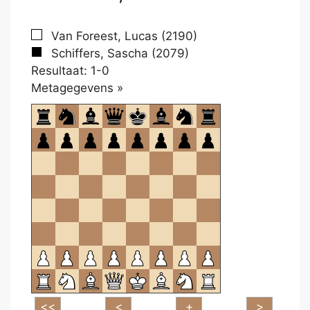
Van Foreest, Lucas (2190)
Schiffers, Sascha (2079)
Resultaat: 1-0
Klikken
Metagegevens »
om
te
openen.