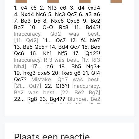
1.
e4
c5
2.
Nf3
e6
3.
d4
cxd4
4.
Nxd4
Nc6
5.
Nc3
Qc7
6.
a3
a6
7.
Be3
b5
8.
Nxc6
Qxc6
9.
Be2
Bb7
10.
O-O
Rc8
11.
Bd4?!
Inaccuracy.
Qd2
was best.
[
11.
Qd2
]
11...
Qc7
12.
f4
Ne7
13.
Be5
Qc5+
14.
Bd4
Qc7
15.
Be5
Qc6
16.
Kh1
Nf5
17.
Qd2?!
Inaccuracy.
Rf3
was best.
[
17.
Rf3
Nh4
]
17...
d6
18.
Bh5
Ng3+
19.
hxg3
dxe5
20.
fxe5
g6
21.
Qf4
Qc7?
Mistake.
Qd7
was best.
[
21...
Qd7
]
22.
Qf6?!
Inaccuracy.
Be2
was best.
[
22.
Be2
Bg7
]
22...
Rg8
23.
Bg4??
Blunder.
Be2
was best.
[
23.
Be2
]
23...
Bg7
24.
Qf3?!
Inaccuracy.
Qf2
was
best.
[
24.
Qf2
Bxe5
]
24...
Bxe5
25.
Nd5?
Mistake.
Rae1
was best.
[
25.
Rae1
h5
26.
Bh3
Rd8
27.
Ne2
Plaats een reactie
Rh8
28.
Nf4
g5
29.
Nxe6
fxe6