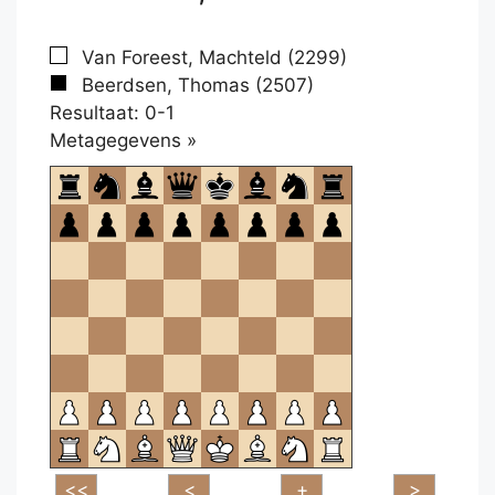
Van Foreest, Machteld (2299)
Beerdsen, Thomas (2507)
Resultaat: 0-1
Klikken
Metagegevens »
om
te
openen.