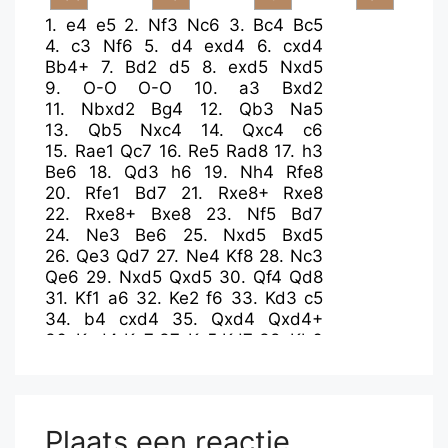
1.
e4
e5
2.
Nf3
Nc6
3.
Bc4
Bc5
4.
c3
Nf6
5.
d4
exd4
6.
cxd4
Bb4+
7.
Bd2
d5
8.
exd5
Nxd5
9.
O-O
O-O
10.
a3
Bxd2
11.
Nbxd2
Bg4
12.
Qb3
Na5
13.
Qb5
Nxc4
14.
Qxc4
c6
15.
Rae1
Qc7
16.
Re5
Rad8
17.
h3
Be6
18.
Qd3
h6
19.
Nh4
Rfe8
20.
Rfe1
Bd7
21.
Rxe8+
Rxe8
22.
Rxe8+
Bxe8
23.
Nf5
Bd7
24.
Ne3
Be6
25.
Nxd5
Bxd5
26.
Qe3
Qd7
27.
Ne4
Kf8
28.
Nc3
Qe6
29.
Nxd5
Qxd5
30.
Qf4
Qd8
31.
Kf1
a6
32.
Ke2
f6
33.
Kd3
c5
34.
b4
cxd4
35.
Qxd4
Qxd4+
36.
Kxd4
Ke7
37.
Kc5
Kd7
38.
Kb6
Kc8
39.
g4
g5
40.
f3
Kb8
41.
a4
Kc8
42.
b5
axb5
43.
axb5
Kb8
44.
Kc5
Kc7
45.
b6+
Kd7
46.
Kd5
Ke7
47.
Ke4
Ke6
48.
f4
Ke7
Plaats een reactie
49.
fxg5
fxg5
50.
Ke5
Kd7
51.
Kf5