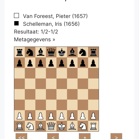
Van Foreest, Pieter (1657)
Schelleman, Iris (1656)
Resultaat: 1/2-1/2
Klikken
Metagegevens »
om
te
openen.