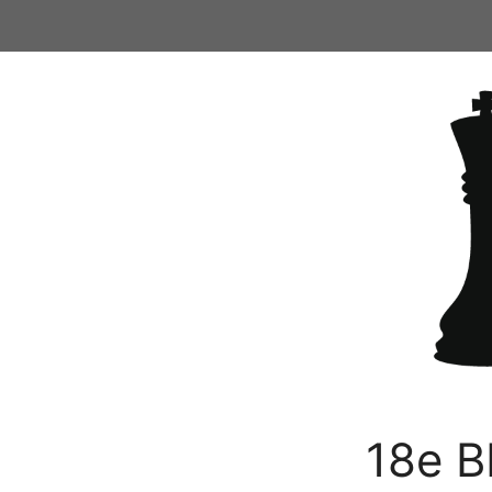
Ga
naar
de
inhoud
18e B