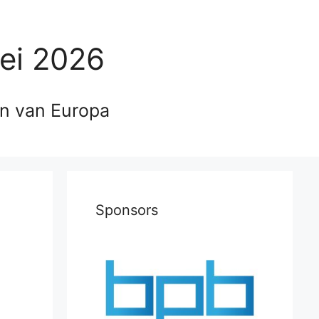
ei 2026
en van Europa
Sponsors