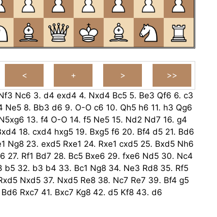
Nf3
Nc6
3.
d4
exd4
4.
Nxd4
Bc5
5.
Be3
Qf6
6.
c3
4
Ne5
8.
Bb3
d6
9.
O-O
c6
10.
Qh5
h6
11.
h3
Qg6
N5xg6
13.
f4
O-O
14.
f5
Ne5
15.
Nd2
Nd7
16.
g4
Bxd4
18.
cxd4
hxg5
19.
Bxg5
f6
20.
Bf4
d5
21.
Bd6
e1
Ng8
23.
exd5
Rxe1
24.
Rxe1
cxd5
25.
Bxd5
Nh6
6
27.
Rf1
Bd7
28.
Bc5
Bxe6
29.
fxe6
Nd5
30.
Nc4
3
b5
32.
b3
b4
33.
Bc1
Ng8
34.
Ne3
Rd8
35.
Rf5
Rxd5
Nxd5
37.
Nxd5
Re8
38.
Nc7
Re7
39.
Bf4
g5
.
Bd6
Rxc7
41.
Bxc7
Kg8
42.
d5
Kf8
43.
d6