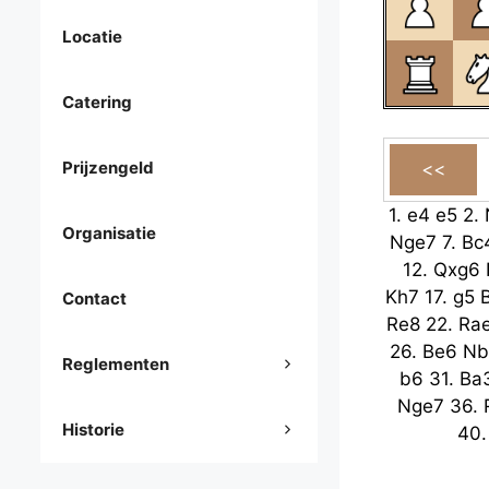
Locatie
Catering
Prijzengeld
1.
e4
e5
2.
Organisatie
Nge7
7.
Bc
12.
Qxg6
Kh7
17.
g5
Contact
Re8
22.
Ra
26.
Be6
Nb
Reglementen
b6
31.
Ba
Nge7
36.
Historie
40