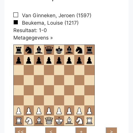
Van Ginneken, Jeroen (1597)
Beukema, Louise (1217)
Resultaat: 1-0
Klikken
Metagegevens »
om
te
openen.