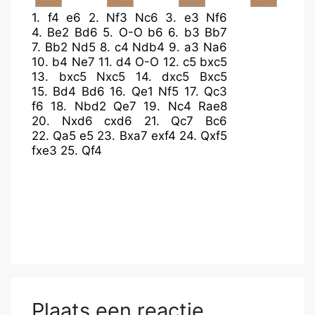
1.
f4
e6
2.
Nf3
Nc6
3.
e3
Nf6
4.
Be2
Bd6
5.
O-O
b6
6.
b3
Bb7
7.
Bb2
Nd5
8.
c4
Ndb4
9.
a3
Na6
10.
b4
Ne7
11.
d4
O-O
12.
c5
bxc5
13.
bxc5
Nxc5
14.
dxc5
Bxc5
15.
Bd4
Bd6
16.
Qe1
Nf5
17.
Qc3
f6
18.
Nbd2
Qe7
19.
Nc4
Rae8
20.
Nxd6
cxd6
21.
Qc7
Bc6
22.
Qa5
e5
23.
Bxa7
exf4
24.
Qxf5
fxe3
25.
Qf4
Plaats een reactie