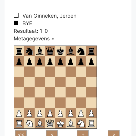
Van Ginneken, Jeroen
BYE
Resultaat: 1-0
Klikken
Metagegevens »
om
te
openen.