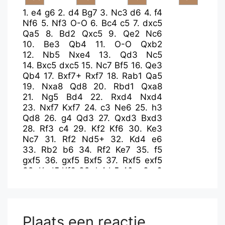
1.
e4
g6
2.
d4
Bg7
3.
Nc3
d6
4.
f4
Nf6
5.
Nf3
O-O
6.
Bc4
c5
7.
dxc5
Qa5
8.
Bd2
Qxc5
9.
Qe2
Nc6
10.
Be3
Qb4
11.
O-O
Qxb2
12.
Nb5
Nxe4
13.
Qd3
Nc5
14.
Bxc5
dxc5
15.
Nc7
Bf5
16.
Qe3
Qb4
17.
Bxf7+
Rxf7
18.
Rab1
Qa5
19.
Nxa8
Qd8
20.
Rbd1
Qxa8
21.
Ng5
Bd4
22.
Rxd4
Nxd4
23.
Nxf7
Kxf7
24.
c3
Ne6
25.
h3
Qd8
26.
g4
Qd3
27.
Qxd3
Bxd3
28.
Rf3
c4
29.
Kf2
Kf6
30.
Ke3
Nc7
31.
Rf2
Nd5+
32.
Kd4
e6
33.
Rb2
b6
34.
Rf2
Ke7
35.
f5
gxf5
36.
gxf5
Bxf5
37.
Rxf5
exf5
38.
Kxd5
Kf6
39.
h4
b5
40.
a3
a6
41.
h5
Kg5
42.
Ke5
f4
43.
Ke4
Kg4
Plaats een reactie