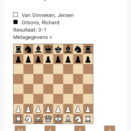
Van Ginneken, Jeroen
Orbons, Richard
Resultaat: 0-1
Klikken
Metagegevens »
om
te
openen.