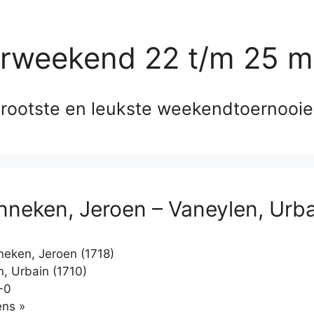
erweekend 22 t/m 25 m
rootste en leukste weekendtoernooi
nneken, Jeroen – Vaneylen, Urb
eken, Jeroen (1718)
, Urbain (1710)
-0
Klikken
ns »