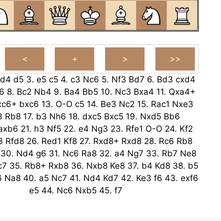
d4
d5
3.
e5
c5
4.
c3
Nc6
5.
Nf3
Bd7
6.
Bd3
cxd4
6
8.
Bc2
Nb4
9.
Ba4
Bb5
10.
Nc3
Bxa4
11.
Qxa4+
xc6+
bxc6
13.
O-O
c5
14.
Be3
Nc2
15.
Rac1
Nxe3
3
Rb8
17.
b3
Nh6
18.
dxc5
Bxc5
19.
Nxd5
Bb6
axb6
21.
h3
Nf5
22.
e4
Ng3
23.
Rfe1
O-O
24.
Kf2
3
Rfd8
26.
Red1
Kf8
27.
Rxd8+
Rxd8
28.
Rc6
Rb8
30.
Nd4
g6
31.
Nc6
Ra8
32.
a4
Ng7
33.
Rb7
Ne8
c7
35.
Rb8+
Rxb8
36.
Nxb8
Ke8
37.
b4
Kd8
38.
b5
6
Na8
40.
a5
Nc7
41.
Nd4
Kd7
42.
Ke3
f6
43.
exf6
e5
44.
Nc6
Nxb5
45.
f7