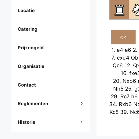
Locatie
Catering
Prijzengeld
1.
e4
e6
2.
7.
cxd4
Qb
Qc6
12.
Q
Organisatie
16.
fxe
20.
Nxb6
Contact
Nh5
25.
g
29.
Rc7
h6
Reglementen
34.
Rxb6
N
Kc8
39.
Nc
Historie