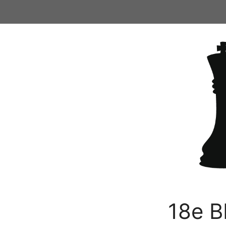
Ga
naar
de
inhoud
18e B