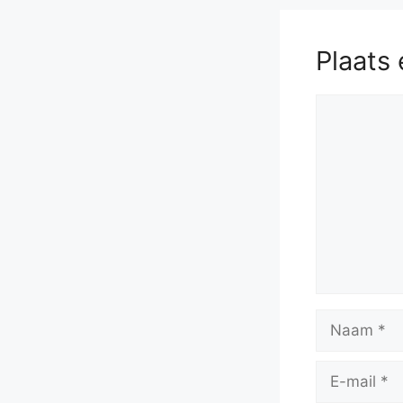
Plaats 
Reactie
Naam
E-
mail