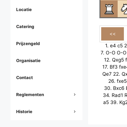
Locatie
Catering
Prijzengeld
1.
e4
c5
2
7.
O-O
O-O
12.
Qxg5
Organisatie
17.
Bf3
fxe
Qe7
22.
Q
Contact
26.
fxe5
30.
Bxc6
Reglementen
34.
Rad1
a5
39.
Kg
Historie