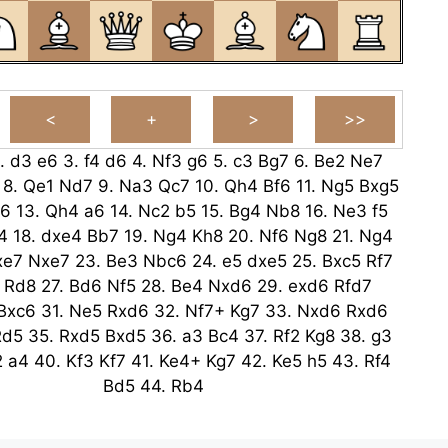
.
d3
e6
3.
f4
d6
4.
Nf3
g6
5.
c3
Bg7
6.
Be2
Ne7
8.
Qe1
Nd7
9.
Na3
Qc7
10.
Qh4
Bf6
11.
Ng5
Bxg5
f6
13.
Qh4
a6
14.
Nc2
b5
15.
Bg4
Nb8
16.
Ne3
f5
4
18.
dxe4
Bb7
19.
Ng4
Kh8
20.
Nf6
Ng8
21.
Ng4
xe7
Nxe7
23.
Be3
Nbc6
24.
e5
dxe5
25.
Bxc5
Rf7
Rd8
27.
Bd6
Nf5
28.
Be4
Nxd6
29.
exd6
Rfd7
Bxc6
31.
Ne5
Rxd6
32.
Nf7+
Kg7
33.
Nxd6
Rxd6
Rd5
35.
Rxd5
Bxd5
36.
a3
Bc4
37.
Rf2
Kg8
38.
g3
2
a4
40.
Kf3
Kf7
41.
Ke4+
Kg7
42.
Ke5
h5
43.
Rf4
Bd5
44.
Rb4