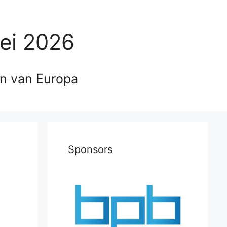
ei 2026
en van Europa
Sponsors