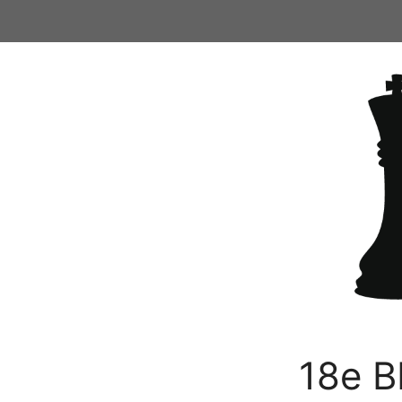
Ga
naar
de
inhoud
18e B