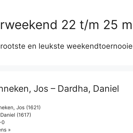
erweekend 22 t/m 25 m
rootste en leukste weekendtoernooi
nneken, Jos – Dardha, Daniel
eken, Jos (1621)
Daniel (1617)
-0
Klikken
ns »