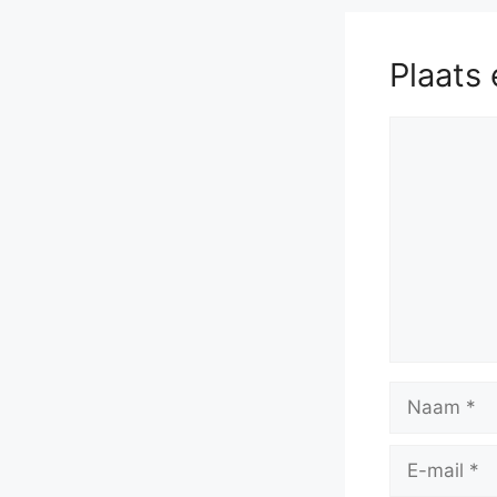
Plaats 
Reactie
Naam
E-
mail