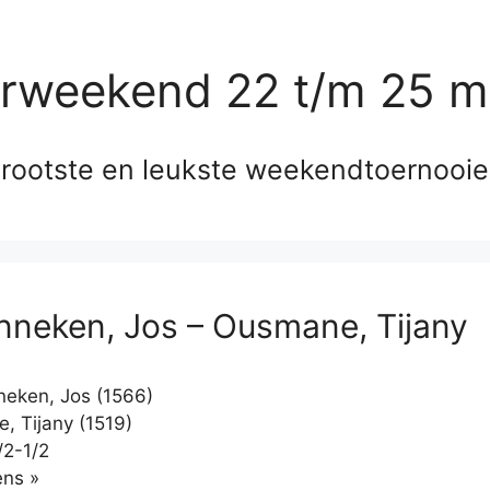
erweekend 22 t/m 25 m
rootste en leukste weekendtoernooi
nneken, Jos – Ousmane, Tijany
eken, Jos (1566)
 Tijany (1519)
/2-1/2
Klikken
ns »