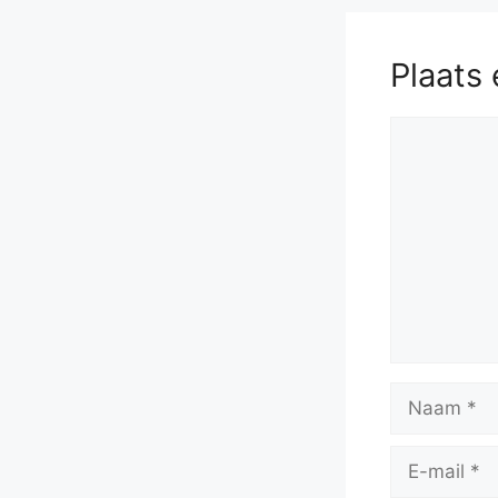
Plaats 
Reactie
Naam
E-
mail