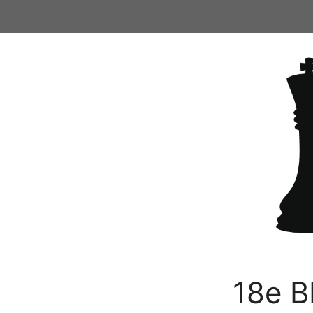
Ga
naar
de
inhoud
18e B