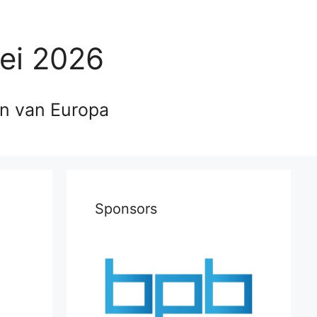
ei 2026
en van Europa
Sponsors