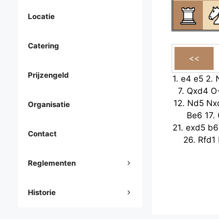
Locatie
Catering
Prijzengeld
1.
e4
e5
2.
7.
Qxd4
O
12.
Nd5
Nx
Organisatie
Be6
17.
21.
exd5
b6
Contact
26.
Rfd1
Reglementen
Historie