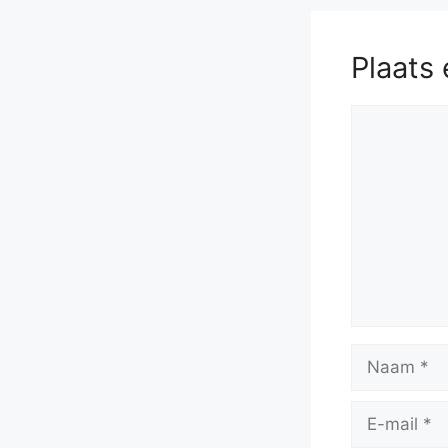
Plaats 
Reactie
Naam
E-
mail