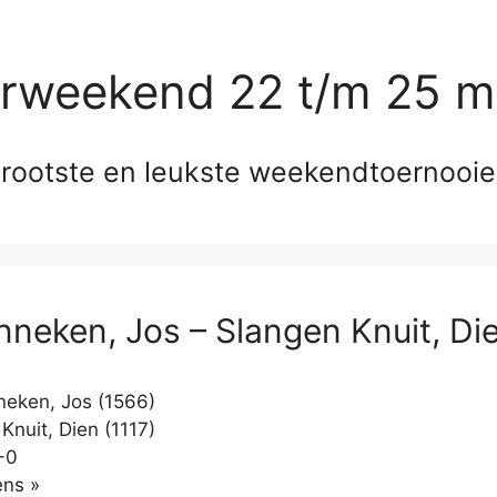
erweekend 22 t/m 25 m
rootste en leukste weekendtoernooi
nneken, Jos – Slangen Knuit, Di
eken, Jos (1566)
Knuit, Dien (1117)
-0
Klikken
ns »