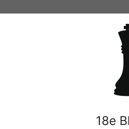
Ga
naar
de
inhoud
18e B