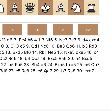
Nf3
d6
3.
Bc4
h6
4.
h3
Nf6
5.
Nc3
Be7
6.
d4
exd4
-O
8.
O-O
c5
9.
Qd1
Nc6
10.
Be3
Qb6
11.
b3
Rd8
d5
13.
Bxd5
Bf6
14.
Rb1
Ne5
15.
Nxe5
dxe5
16.
c4
Qc2
Rd6
18.
b4
Qc7
19.
Bxc5
Ra6
20.
a4
Bxd5
22.
b5
Ra5
23.
Bb4
a6
24.
Bxa5
bxa5
25.
b6
Qb7
Bd8
27.
c5
Rc8
28.
c6
Qd7
29.
b7
Ra8
30.
cxd7