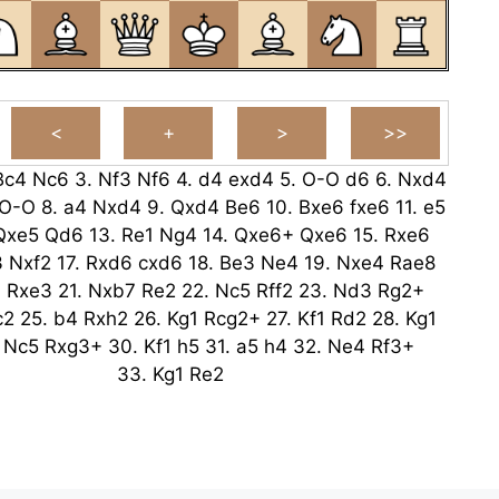
Bc4
Nc6
3.
Nf3
Nf6
4.
d4
exd4
5.
O-O
d6
6.
Nxd4
O-O
8.
a4
Nxd4
9.
Qxd4
Be6
10.
Bxe6
fxe6
11.
e5
Qxe5
Qd6
13.
Re1
Ng4
14.
Qxe6+
Qxe6
15.
Rxe6
3
Nxf2
17.
Rxd6
cxd6
18.
Be3
Ne4
19.
Nxe4
Rae8
6
Rxe3
21.
Nxb7
Re2
22.
Nc5
Rff2
23.
Nd3
Rg2+
c2
25.
b4
Rxh2
26.
Kg1
Rcg2+
27.
Kf1
Rd2
28.
Kg1
.
Nc5
Rxg3+
30.
Kf1
h5
31.
a5
h4
32.
Ne4
Rf3+
33.
Kg1
Re2