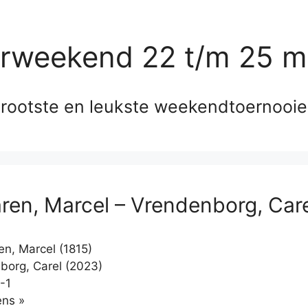
erweekend 22 t/m 25 m
rootste en leukste weekendtoernooi
ren, Marcel – Vrendenborg, Car
n, Marcel (1815)
org, Carel (2023)
-1
Klikken
ns »