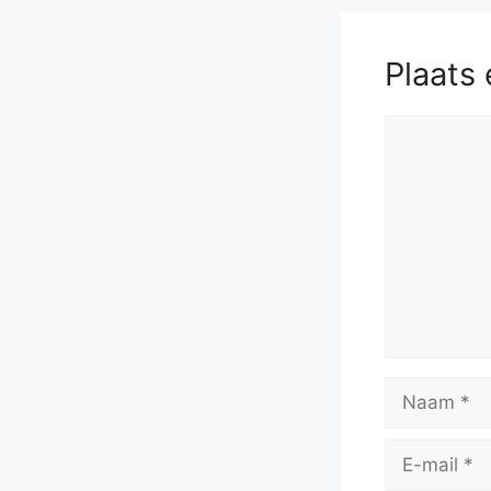
Plaats 
Reactie
Naam
E-
mail