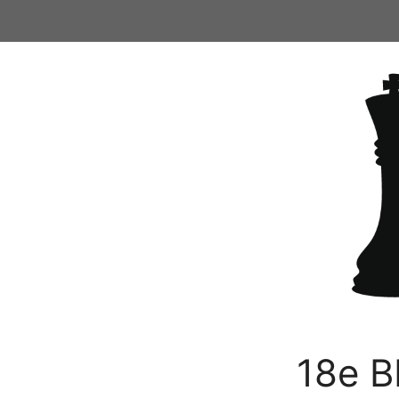
Ga
naar
de
inhoud
18e B