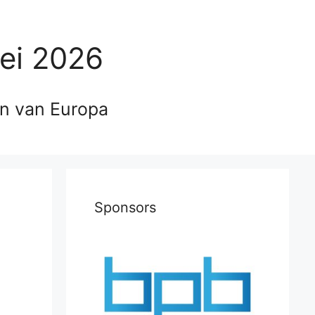
ei 2026
en van Europa
Sponsors