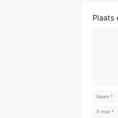
Plaats 
Reactie
Naam
E-
mail