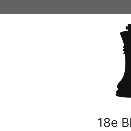
Ga
naar
de
inhoud
18e B