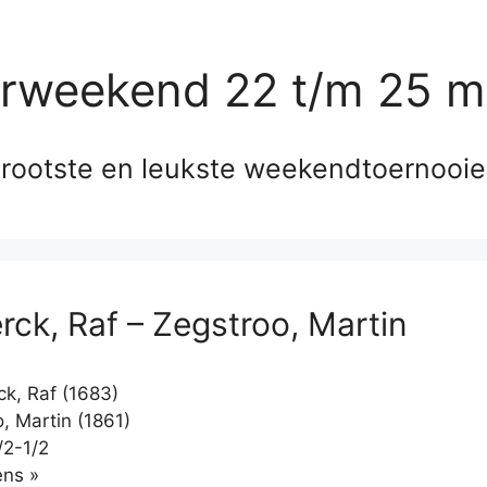
erweekend 22 t/m 25 m
rootste en leukste weekendtoernooi
rck, Raf – Zegstroo, Martin
k, Raf (1683)
, Martin (1861)
/2-1/2
Klikken
ns »