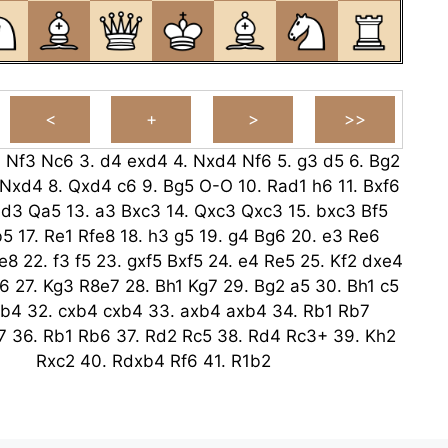
.
Nf3
Nc6
3.
d4
exd4
4.
Nxd4
Nf6
5.
g3
d5
6.
Bg2
Nxd4
8.
Qxd4
c6
9.
Bg5
O-O
10.
Rad1
h6
11.
Bxf6
d3
Qa5
13.
a3
Bxc3
14.
Qxc3
Qxc3
15.
bxc3
Bf5
b5
17.
Re1
Rfe8
18.
h3
g5
19.
g4
Bg6
20.
e3
Re6
e8
22.
f3
f5
23.
gxf5
Bxf5
24.
e4
Re5
25.
Kf2
dxe4
6
27.
Kg3
R8e7
28.
Bh1
Kg7
29.
Bg2
a5
30.
Bh1
c5
b4
32.
cxb4
cxb4
33.
axb4
axb4
34.
Rb1
Rb7
7
36.
Rb1
Rb6
37.
Rd2
Rc5
38.
Rd4
Rc3+
39.
Kh2
Rxc2
40.
Rdxb4
Rf6
41.
R1b2