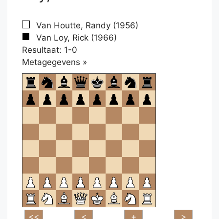
Van Houtte, Randy (1956)
Van Loy, Rick (1966)
Resultaat: 1-0
Klikken
Metagegevens »
om
te
openen.