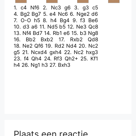
1.
c4
Nf6
2.
Nc3
g6
3.
g3
c5
4.
Bg2
Bg7
5.
e4
Nc6
6.
Nge2
d6
7.
O-O
h5
8.
h4
Bg4
9.
f3
Be6
10.
d3
a6
11.
Nd5
b5
12.
Ne3
Qc8
13.
Nf4
Bd7
14.
Rb1
e6
15.
b3
Ng8
16.
Bb2
Bxb2
17.
Rxb2
Qd8
18.
Ne2
Qf6
19.
Rd2
Nd4
20.
Nc2
g5
21.
Ncxd4
gxh4
22.
Nc2
hxg3
23.
f4
Qh4
24.
Rf3
Qh2+
25.
Kf1
h4
26.
Ng1
h3
27.
Bxh3
Plaats een reactie