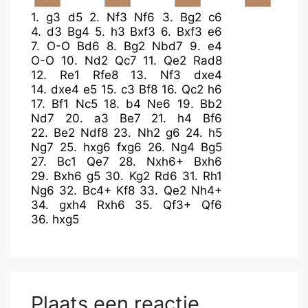
1.
g3
d5
2.
Nf3
Nf6
3.
Bg2
c6
4.
d3
Bg4
5.
h3
Bxf3
6.
Bxf3
e6
7.
O-O
Bd6
8.
Bg2
Nbd7
9.
e4
O-O
10.
Nd2
Qc7
11.
Qe2
Rad8
12.
Re1
Rfe8
13.
Nf3
dxe4
14.
dxe4
e5
15.
c3
Bf8
16.
Qc2
h6
17.
Bf1
Nc5
18.
b4
Ne6
19.
Bb2
Nd7
20.
a3
Be7
21.
h4
Bf6
22.
Be2
Ndf8
23.
Nh2
g6
24.
h5
Ng7
25.
hxg6
fxg6
26.
Ng4
Bg5
27.
Bc1
Qe7
28.
Nxh6+
Bxh6
29.
Bxh6
g5
30.
Kg2
Rd6
31.
Rh1
Ng6
32.
Bc4+
Kf8
33.
Qe2
Nh4+
34.
gxh4
Rxh6
35.
Qf3+
Qf6
36.
hxg5
Plaats een reactie