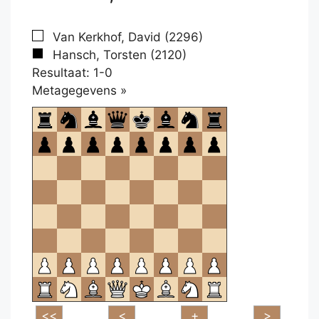
Van Kerkhof, David (2296)
Hansch, Torsten (2120)
Resultaat: 1-0
Klikken
Metagegevens »
om
te
openen.