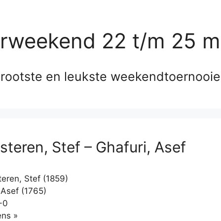
erweekend 22 t/m 25 m
rootste en leukste weekendtoernooi
steren, Stef – Ghafuri, Asef
eren, Stef (1859)
 Asef (1765)
-0
Klikken
ns »