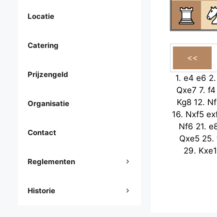
Locatie
Catering
Prijzengeld
1.
e4
e6
2
Qxe7
7.
f4
Kg8
12.
Nf
Organisatie
16.
Nxf5
ex
Nf6
21.
e
Contact
Qxe5
25.
29.
Kxe1
Reglementen
Historie