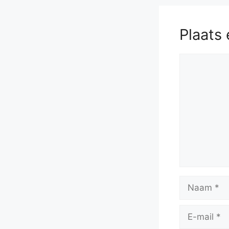
Plaats 
Reactie
Naam
E-
mail