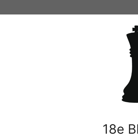
Ga
naar
de
inhoud
18e B