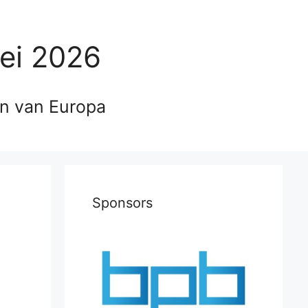
ei 2026
en van Europa
Sponsors