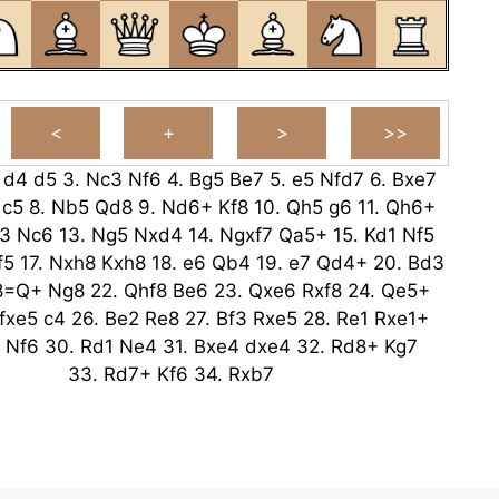
.
d4
d5
3.
Nc3
Nf6
4.
Bg5
Be7
5.
e5
Nfd7
6.
Bxe7
c5
8.
Nb5
Qd8
9.
Nd6+
Kf8
10.
Qh5
g6
11.
Qh6+
3
Nc6
13.
Ng5
Nxd4
14.
Ngxf7
Qa5+
15.
Kd1
Nf5
f5
17.
Nxh8
Kxh8
18.
e6
Qb4
19.
e7
Qd4+
20.
Bd3
8=Q+
Ng8
22.
Qhf8
Be6
23.
Qxe6
Rxf8
24.
Qe5+
fxe5
c4
26.
Be2
Re8
27.
Bf3
Rxe5
28.
Re1
Rxe1+
Nf6
30.
Rd1
Ne4
31.
Bxe4
dxe4
32.
Rd8+
Kg7
33.
Rd7+
Kf6
34.
Rxb7