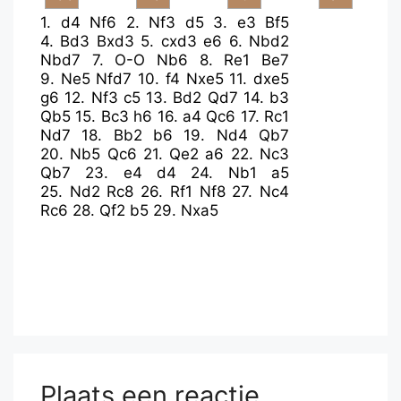
1.
d4
Nf6
2.
Nf3
d5
3.
e3
Bf5
4.
Bd3
Bxd3
5.
cxd3
e6
6.
Nbd2
Nbd7
7.
O-O
Nb6
8.
Re1
Be7
9.
Ne5
Nfd7
10.
f4
Nxe5
11.
dxe5
g6
12.
Nf3
c5
13.
Bd2
Qd7
14.
b3
Qb5
15.
Bc3
h6
16.
a4
Qc6
17.
Rc1
Nd7
18.
Bb2
b6
19.
Nd4
Qb7
20.
Nb5
Qc6
21.
Qe2
a6
22.
Nc3
Qb7
23.
e4
d4
24.
Nb1
a5
25.
Nd2
Rc8
26.
Rf1
Nf8
27.
Nc4
Rc6
28.
Qf2
b5
29.
Nxa5
Plaats een reactie