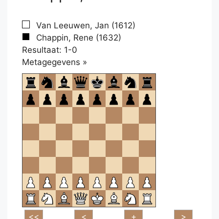
Van Leeuwen, Jan (1612)
Chappin, Rene (1632)
Resultaat: 1-0
Klikken
Metagegevens »
om
te
openen.