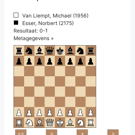
Van Liempt, Michael (1956)
Esser, Norbert (2175)
Resultaat: 0-1
Klikken
Metagegevens »
om
te
openen.