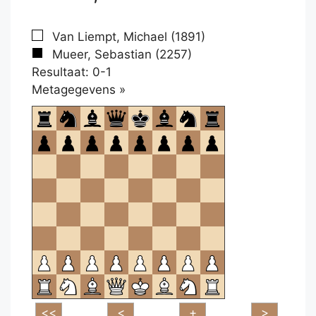
Van Liempt, Michael (1891)
Mueer, Sebastian (2257)
Resultaat: 0-1
Klikken
Metagegevens »
om
te
openen.