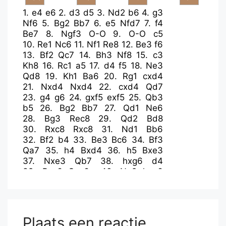
1.
e4
e6
2.
d3
d5
3.
Nd2
b6
4.
g3
Nf6
5.
Bg2
Bb7
6.
e5
Nfd7
7.
f4
Be7
8.
Ngf3
O-O
9.
O-O
c5
10.
Re1
Nc6
11.
Nf1
Re8
12.
Be3
f6
13.
Bf2
Qc7
14.
Bh3
Nf8
15.
c3
Kh8
16.
Rc1
a5
17.
d4
f5
18.
Ne3
Qd8
19.
Kh1
Ba6
20.
Rg1
cxd4
21.
Nxd4
Nxd4
22.
cxd4
Qd7
23.
g4
g6
24.
gxf5
exf5
25.
Qb3
b5
26.
Bg2
Bb7
27.
Qd1
Ne6
28.
Bg3
Rec8
29.
Qd2
Bd8
30.
Rxc8
Rxc8
31.
Nd1
Bb6
32.
Bf2
b4
33.
Be3
Bc6
34.
Bf3
Qa7
35.
h4
Bxd4
36.
h5
Bxe3
37.
Nxe3
Qb7
38.
hxg6
d4
39.
Bxc6
Qxc6+
40.
Ng2
hxg6
41.
Rd1
Kg7
42.
Kg1
Qe4
43.
Rc1
Rxc1+
44.
Qxc1
d3
45.
Qd2
Nd4
46.
Qe3
Qxe3+
47.
Nxe3
Ne2+
48.
Kf2
Nxf4
49.
Ke1
Kf7
50.
Nc4
Plaats een reactie
a4
51.
Kf2
d2
52.
Nxd2
Nd3+