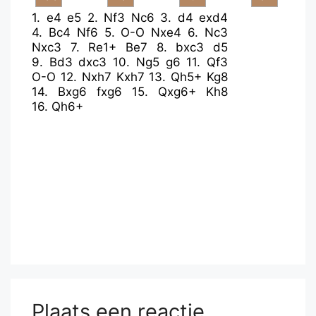
1.
e4
e5
2.
Nf3
Nc6
3.
d4
exd4
4.
Bc4
Nf6
5.
O-O
Nxe4
6.
Nc3
Nxc3
7.
Re1+
Be7
8.
bxc3
d5
9.
Bd3
dxc3
10.
Ng5
g6
11.
Qf3
O-O
12.
Nxh7
Kxh7
13.
Qh5+
Kg8
14.
Bxg6
fxg6
15.
Qxg6+
Kh8
16.
Qh6+
Plaats een reactie