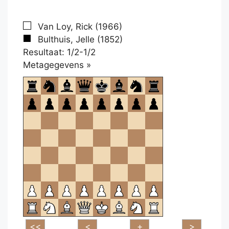
Van Loy, Rick (1966)
Bulthuis, Jelle (1852)
Resultaat: 1/2-1/2
Klikken
Metagegevens »
om
te
openen.