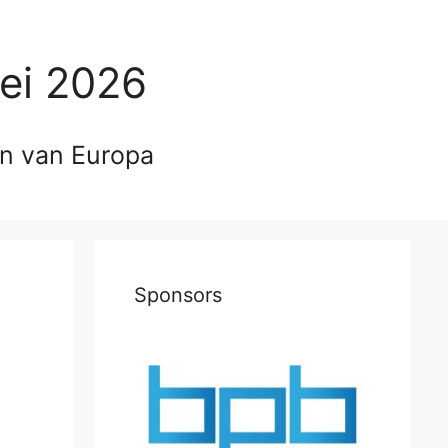
ei 2026
en van Europa
Sponsors