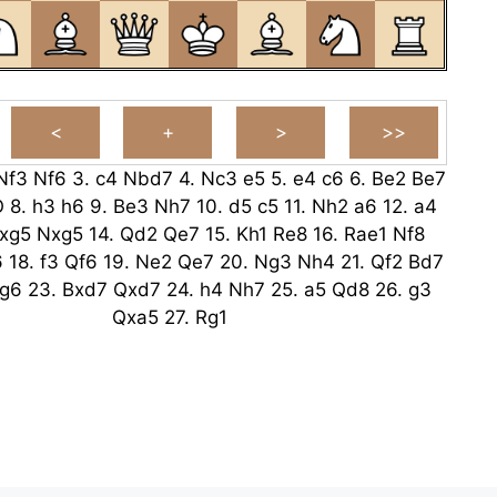
Nf3
Nf6
3.
c4
Nbd7
4.
Nc3
e5
5.
e4
c6
6.
Be2
Be7
O
8.
h3
h6
9.
Be3
Nh7
10.
d5
c5
11.
Nh2
a6
12.
a4
xg5
Nxg5
14.
Qd2
Qe7
15.
Kh1
Re8
16.
Rae1
Nf8
6
18.
f3
Qf6
19.
Ne2
Qe7
20.
Ng3
Nh4
21.
Qf2
Bd7
g6
23.
Bxd7
Qxd7
24.
h4
Nh7
25.
a5
Qd8
26.
g3
Qxa5
27.
Rg1