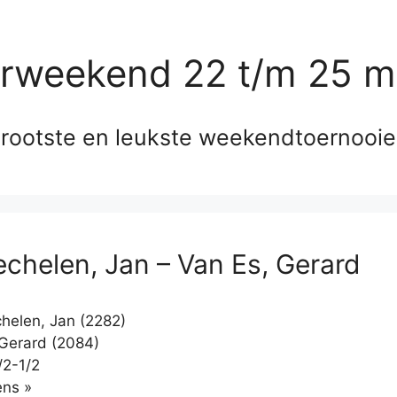
erweekend 22 t/m 25 m
rootste en leukste weekendtoernooi
chelen, Jan – Van Es, Gerard
elen, Jan (2282)
Gerard (2084)
/2-1/2
Klikken
ns »