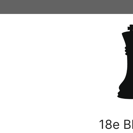
Ga
naar
de
inhoud
18e B