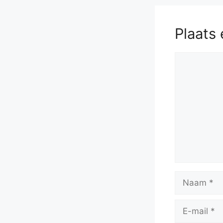
Plaats 
Reactie
Naam
E-
mail