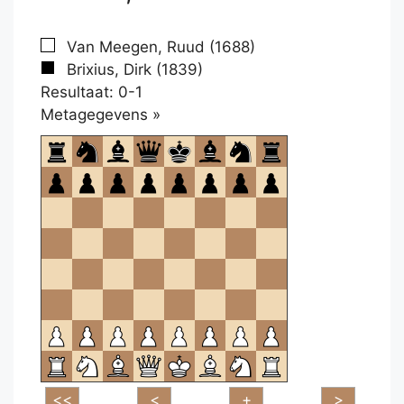
Van Meegen, Ruud (1688)
Brixius, Dirk (1839)
Resultaat: 0-1
Klikken
Metagegevens »
om
te
openen.