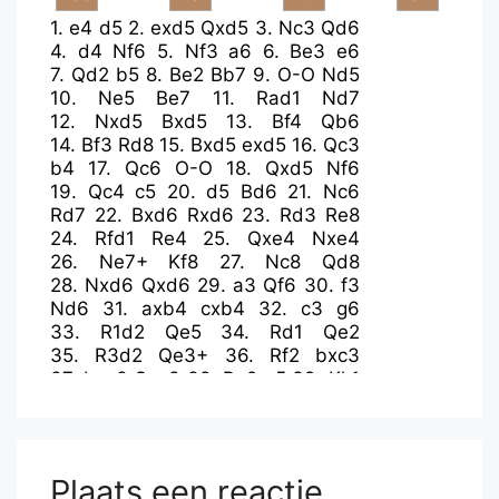
1.
e4
d5
2.
exd5
Qxd5
3.
Nc3
Qd6
4.
d4
Nf6
5.
Nf3
a6
6.
Be3
e6
7.
Qd2
b5
8.
Be2
Bb7
9.
O-O
Nd5
10.
Ne5
Be7
11.
Rad1
Nd7
12.
Nxd5
Bxd5
13.
Bf4
Qb6
14.
Bf3
Rd8
15.
Bxd5
exd5
16.
Qc3
b4
17.
Qc6
O-O
18.
Qxd5
Nf6
19.
Qc4
c5
20.
d5
Bd6
21.
Nc6
Rd7
22.
Bxd6
Rxd6
23.
Rd3
Re8
24.
Rfd1
Re4
25.
Qxe4
Nxe4
26.
Ne7+
Kf8
27.
Nc8
Qd8
28.
Nxd6
Qxd6
29.
a3
Qf6
30.
f3
Nd6
31.
axb4
cxb4
32.
c3
g6
33.
R1d2
Qe5
34.
Rd1
Qe2
35.
R3d2
Qe3+
36.
Rf2
bxc3
37.
bxc3
Qxc3
38.
Ra2
a5
39.
Kh1
Qb3
40.
Rda1
Nb7
41.
Rd2
Qc3
42.
Rdd1
Nd6
43.
Ra2
Nc4
44.
h3
a4
45.
d6
Nxd6
46.
Rxa4
Nf5
47.
Rda1
h5
48.
R4a3
Qd2
Plaats een reactie
49.
R3a2
Qf4
50.
Rb2
Ng3+