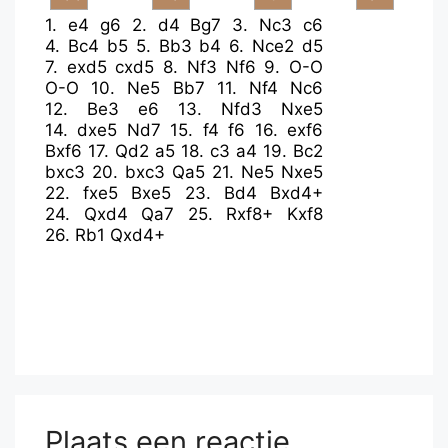
1.
e4
g6
2.
d4
Bg7
3.
Nc3
c6
4.
Bc4
b5
5.
Bb3
b4
6.
Nce2
d5
7.
exd5
cxd5
8.
Nf3
Nf6
9.
O-O
O-O
10.
Ne5
Bb7
11.
Nf4
Nc6
12.
Be3
e6
13.
Nfd3
Nxe5
14.
dxe5
Nd7
15.
f4
f6
16.
exf6
Bxf6
17.
Qd2
a5
18.
c3
a4
19.
Bc2
bxc3
20.
bxc3
Qa5
21.
Ne5
Nxe5
22.
fxe5
Bxe5
23.
Bd4
Bxd4+
24.
Qxd4
Qa7
25.
Rxf8+
Kxf8
26.
Rb1
Qxd4+
Plaats een reactie