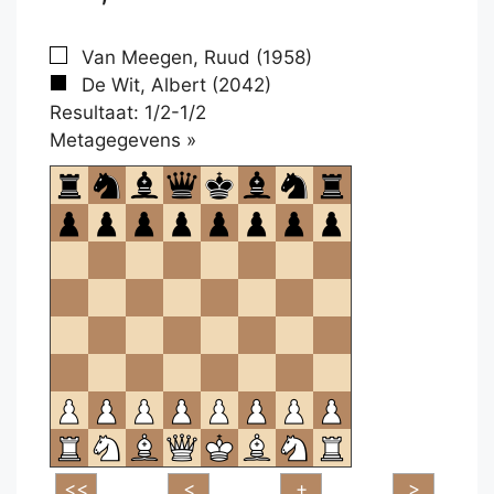
Van Meegen, Ruud (1958)
De Wit, Albert (2042)
Resultaat: 1/2-1/2
Klikken
Metagegevens »
om
te
openen.