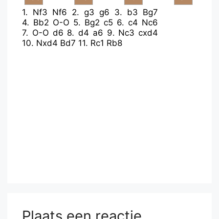
1.
Nf3
Nf6
2.
g3
g6
3.
b3
Bg7
4.
Bb2
O-O
5.
Bg2
c5
6.
c4
Nc6
7.
O-O
d6
8.
d4
a6
9.
Nc3
cxd4
10.
Nxd4
Bd7
11.
Rc1
Rb8
Plaats een reactie