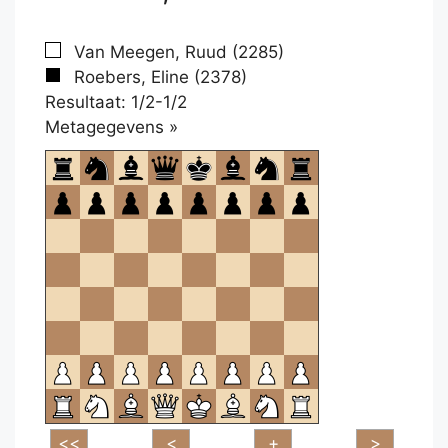
Van Meegen, Ruud (2285)
Roebers, Eline (2378)
Resultaat: 1/2-1/2
Klikken
Metagegevens »
om
te
openen.