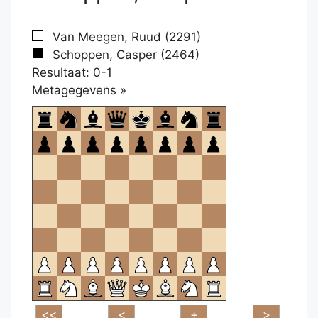
Van Meegen, Ruud (2291)
Schoppen, Casper (2464)
Resultaat: 0-1
Klikken
Metagegevens »
om
te
openen.