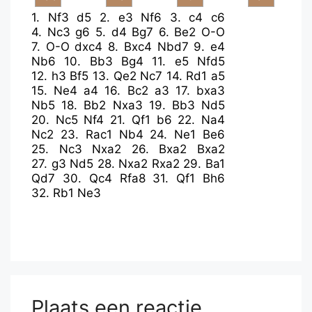
1.
Nf3
d5
2.
e3
Nf6
3.
c4
c6
4.
Nc3
g6
5.
d4
Bg7
6.
Be2
O-O
7.
O-O
dxc4
8.
Bxc4
Nbd7
9.
e4
Nb6
10.
Bb3
Bg4
11.
e5
Nfd5
12.
h3
Bf5
13.
Qe2
Nc7
14.
Rd1
a5
15.
Ne4
a4
16.
Bc2
a3
17.
bxa3
Nb5
18.
Bb2
Nxa3
19.
Bb3
Nd5
20.
Nc5
Nf4
21.
Qf1
b6
22.
Na4
Nc2
23.
Rac1
Nb4
24.
Ne1
Be6
25.
Nc3
Nxa2
26.
Bxa2
Bxa2
27.
g3
Nd5
28.
Nxa2
Rxa2
29.
Ba1
Qd7
30.
Qc4
Rfa8
31.
Qf1
Bh6
32.
Rb1
Ne3
Plaats een reactie