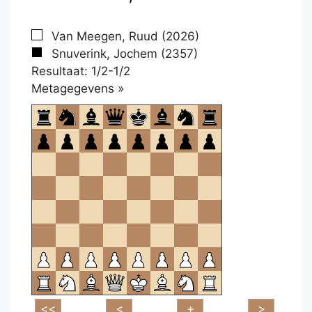
Van Meegen, Ruud (2026)
Snuverink, Jochem (2357)
Resultaat: 1/2-1/2
Klikken
Metagegevens »
om
te
openen.