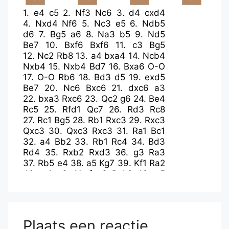
1.
e4
c5
2.
Nf3
Nc6
3.
d4
cxd4
4.
Nxd4
Nf6
5.
Nc3
e5
6.
Ndb5
d6
7.
Bg5
a6
8.
Na3
b5
9.
Nd5
Be7
10.
Bxf6
Bxf6
11.
c3
Bg5
12.
Nc2
Rb8
13.
a4
bxa4
14.
Ncb4
Nxb4
15.
Nxb4
Bd7
16.
Bxa6
O-O
17.
O-O
Rb6
18.
Bd3
d5
19.
exd5
Be7
20.
Nc6
Bxc6
21.
dxc6
a3
22.
bxa3
Rxc6
23.
Qc2
g6
24.
Be4
Rc5
25.
Rfd1
Qc7
26.
Rd3
Rc8
27.
Rc1
Bg5
28.
Rb1
Rxc3
29.
Rxc3
Qxc3
30.
Qxc3
Rxc3
31.
Ra1
Bc1
32.
a4
Bb2
33.
Rb1
Rc4
34.
Bd3
Rd4
35.
Rxb2
Rxd3
36.
g3
Ra3
37.
Rb5
e4
38.
a5
Kg7
39.
Kf1
Ra2
40.
g4
e3
41.
fxe3
Rxh2
42.
g5
Ra2
43.
Rc5
h6
44.
gxh6+
Kxh6
45.
Rb5
g5
46.
Rb6+
Kh5
47.
Rf6
Rxa5
48.
Rxf7
Kg4
49.
Kg2
Ra1
50.
Rf3
Rg1+
51.
Kxg1
Kxf3
52.
e4
Plaats een reactie
Kxe4
53.
Kg2
Kf4