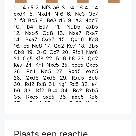
1.
e4
c5
2.
Nf3
a6
3.
c4
e6
4.
d4
cxd4
5.
Nxd4
Nf6
6.
Nc3
Qc7
7.
f3
Bc5
8.
Be3
d6
9.
a3
Nbd7
10.
b4
Ba7
11.
Ndb5
axb5
12.
Nxb5
Qb8
13.
Nxa7
Rxa7
14.
Bxa7
Qxa7
15.
Qxd6
Kd8
16.
c5
Ne8
17.
Qd2
Ke7
18.
Bb5
Qb8
19.
O-O
Qc7
20.
Rfd1
Nef6
21.
Qg5
Kf8
22.
Rd6
h6
23.
Qd2
Ke7
24.
Kh1
Nxc5
25.
bxc5
Qxc5
26.
Rd1
Nd5
27.
Rxd5
exd5
28.
Qxd5
Qxd5
29.
Rxd5
Be6
30.
Rd2
Rc8
31.
Kg1
Rc5
32.
a4
b6
33.
Kf2
Bc4
34.
Rc2
Bxb5
35.
Rxc5
bxc5
36.
axb5
Kd6
37.
Ke3
c4
38.
Kd4
c3
39.
Kxc3
Kc5
40.
e5
Kxb5
41.
Kd4
Kc6
42.
f4
Kd7
43.
f5
Kc6
44.
g4
Kd7
45.
Kd5
Ke7
46.
e6
g6
47.
Ke5
gxf5
48.
gxf5
fxe6
49.
fxe6
h5
Plaats een reactie
50.
h4
Ke8
51.
Kf6
Kf8
52.
Kg6