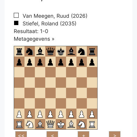
Van Meegen, Ruud (2026)
Stiefel, Roland (2035)
Resultaat: 1-0
Klikken
Metagegevens »
om
te
openen.