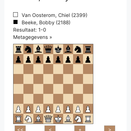
Van Oosterom, Chiel (2399)
Beeke, Bobby (2188)
Resultaat: 1-0
Klikken
Metagegevens »
om
te
openen.